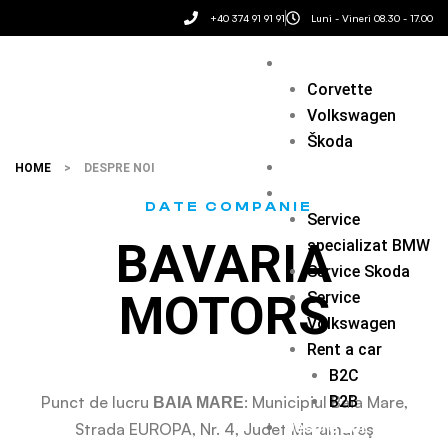
+40 374 91 91 91
Luni - Vineri 08.30 - 17.00
Mărci auto
Corvette
Volkswagen
Škoda
Auto Rulate
HOME
>
DESPRE NOI
Servicii
DATE COMPANIE
Service
BAVARIA
specializat BMW
Service Skoda
MOTORS
Service
Volkswagen
Rent a car
B2C
Punct de lucru
: Municipiul Baia Mare,
B2B
BAIA MARE
Despre noi
Strada EUROPA, Nr. 4, Judet Maramureş