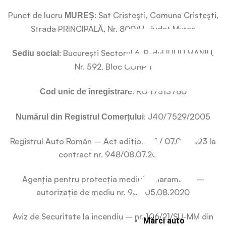
Punct de lucru
: Sat Cristeşti, Comuna Cristeşti,
MUREȘ
Strada PRINCIPALĂ, Nr. 800/H, Judet Mureş
: Bucureşti Sectorul 6, B-dul IULIU MANIU,
Sediu social
Nr. 592, Bloc CORP 1
: RO 17513760
Cod unic de înregistrare
: J40/7529/2005
Numărul din Registrul Comerțului
Registrul Auto Român – Act aditional 1 / 07.09.2023 la
contract nr. 948/08.07.2020
Agenția pentru protecția mediului Maramureș –
autorizație de mediu nr. 93 / 05.08.2020
Aviz de Securitate la incendiu – nr. 106/21/SU-MM din
Mărci auto